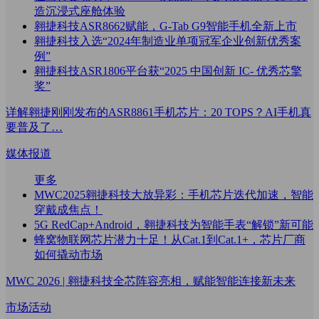
造沉浸式座舱体验
翱捷科技ASR8662赋能，G-Tab G9智能手机全新上市
翱捷科技入选“2024年制造业单项冠军企业创新优秀案
例”
翱捷科技ASR1806平台获“2025 中国创新 IC- 优秀芯擎
奖”
详解翱捷刚刚发布的ASR8861手机芯片：20 TOPS？AI手机真
要普及了…
媒体报道
更多
MWC2025翱捷科技大放异彩：手机芯片迭代加速，智能
穿戴成焦点！
5G RedCap+Android，翱捷科技为智能手表“解锁”新可能
蜂窝物联网芯片潜力十足！从Cat.1到Cat.1+，芯片厂商
如何撬动市场
MWC 2026 | 翱捷科技全芯阵容亮相，赋能智能连接新未来
市场活动