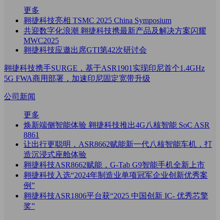
更多
翱捷科技亮相 TSMC 2025 China Symposium
共迎数字化浪潮 翱捷科技携最新产品及解决方案闪耀
MWC2025
翱捷科技应邀出席GTI第42次研讨会
翱捷科技携手SURGE，基于ASR1901实现印尼首个1.4GHz
5G FWA商用部署，加速印尼固定宽带升级
公司新闻
更多
焕新端侧智能体验 翱捷科技推出4G八核智能 SoC ASR
8861
让出行更聪明，ASR8662赋能新一代八核智能车机，打
造沉浸式座舱体验
翱捷科技ASR8662赋能，G-Tab G9智能手机全新上市
翱捷科技入选“2024年制造业单项冠军企业创新优秀案
例”
翱捷科技ASR1806平台获“2025 中国创新 IC- 优秀芯擎
奖”