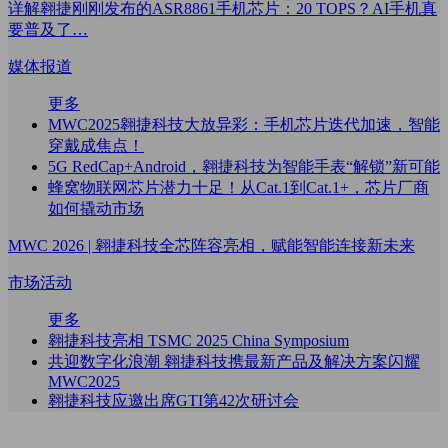
详解翱捷刚刚发布的ASR8861手机芯片：20 TOPS？AI手机真
要普及了…
媒体报道
更多
MWC2025翱捷科技大放异彩：手机芯片迭代加速，智能
穿戴成焦点！
5G RedCap+Android，翱捷科技为智能手表“解锁”新可能
蜂窝物联网芯片潜力十足！从Cat.1到Cat.1+，芯片厂商
如何撬动市场
MWC 2026 | 翱捷科技全芯阵容亮相，赋能智能连接新未来
市场活动
更多
翱捷科技亮相 TSMC 2025 China Symposium
共迎数字化浪潮 翱捷科技携最新产品及解决方案闪耀
MWC2025
翱捷科技应邀出席GTI第42次研讨会