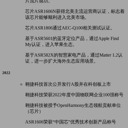
片流片成功。
芯片
ASR1606N
获得北美主流运营商认证，标志着
该芯片能够顺利进入北美市场。
芯片
ASR1806
通过
AEC-Q100相关测试
认证。
基于
ASR5601
的蓝牙定位产品，通过
Apple Find
My
认证，进入苹果生态。
基于
ASR582X
的智慧家电产品，通过
Matter 1.2
认
证，进一步扩大海外生态应用场景。
2022
翱捷科技首次公开发行A股并在科创板上市
翱捷科技荣获2022年度中国物联网企业100强称号
翱捷科技被授予OpenHarmony生态领航贡献单位
（芯片）
ASR1606荣获“中国芯”优秀技术创新产品称号