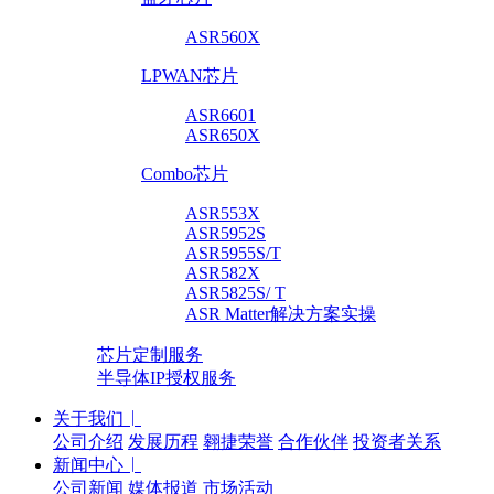
ASR560X
LPWAN芯片
ASR6601
ASR650X
Combo芯片
ASR553X
ASR5952S
ASR5955S/T
ASR582X
ASR5825S/ T
ASR Matter解决方案实操
芯片定制服务
半导体IP授权服务
关于我们
公司介绍
发展历程
翱捷荣誉
合作伙伴
投资者关系
新闻中心
公司新闻
媒体报道
市场活动