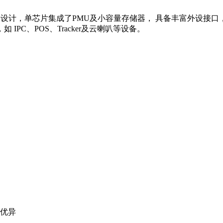
片采用低功耗设计，单芯片集成了PMU及小容量存储器， 具备丰富外设
IPC、POS、Tracker及云喇叭等设备。
优异