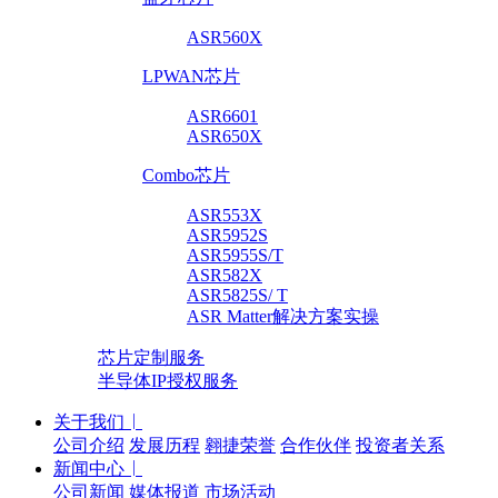
ASR560X
LPWAN芯片
ASR6601
ASR650X
Combo芯片
ASR553X
ASR5952S
ASR5955S/T
ASR582X
ASR5825S/ T
ASR Matter解决方案实操
芯片定制服务
半导体IP授权服务
关于我们
公司介绍
发展历程
翱捷荣誉
合作伙伴
投资者关系
新闻中心
公司新闻
媒体报道
市场活动