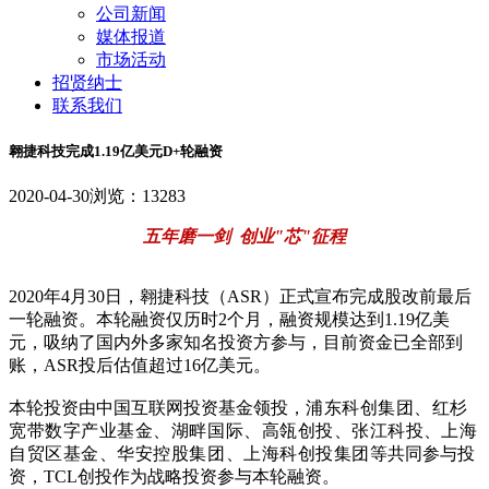
公司新闻
媒体报道
市场活动
招贤纳士
联系我们
翱捷科技完成1.19亿美元D+轮融资
2020-04-30
浏览：13283
五年磨一剑 创业"芯"征程
2020年4月30日，翱捷科技（ASR）正式宣布完成股改前最后
一轮融资。
本轮融资仅历时2个月，融资规模达到1.19亿美
元，吸纳了国内外多家知名投资方参与，目前资金已全部到
账，ASR投
后估值超过1
6亿美元。
本轮投资由中国互联网投资基金领投，
浦东科创集团、
红杉
宽带数字产业基金、
湖畔国际、
高瓴创投、张江科
投、
上海
自贸区基金、华安控股集团、
上海科创投
集
团
等共同参与投
资，TCL创投作为战略投资参与本轮融资。