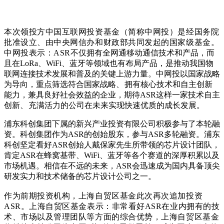
本次领投方中国互联网投资基金（简称中网投）是经国务院
批准设立
、
由中央网信办和财政部共同发起的国家级基金。
中网投表示：ASR
不仅拥有全网通移动通信技术和产品，而
且在LoRa、WiFi、蓝牙等领域也有布局产品，是推动我国物
联网连接技术发展和普及的关键上游力量。中网投以国家战略
为导向，重点筛选符合国家战略
、
拥有核心技术和自主创新
能力，兼具良好社会效益的企业，期待ASR这样一家技术自主
创新
、
充满活力的公司在未来实现快速优质的成长发展。
浦东科创集团下属的新兴产业投资有限公司积极参与了本轮融
资。科创集团作为ASR的创始股东，参与ASR多轮融资。浦东
科创坚定看好ASR创始人戴保家先生所带领的芯片设计团队，
肯定ASR在蜂窝基带、WiFi、蓝牙等各个赛道的深厚积累以及
市场机遇。相信在不远的未来，ASR会迅速成为国内具备顶尖
研发实力和技术储备的芯片设计公司之一。
作为前期投资机构，上海自贸区基金此次再次追加投资
ASR。上海自贸区基金表示：非常看好ASR在业内拥有的技
术、市场以及管理团队等方面的综合优势，上海自贸区基金