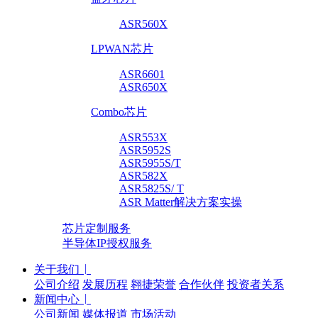
ASR560X
LPWAN芯片
ASR6601
ASR650X
Combo芯片
ASR553X
ASR5952S
ASR5955S/T
ASR582X
ASR5825S/ T
ASR Matter解决方案实操
芯片定制服务
半导体IP授权服务
关于我们
公司介绍
发展历程
翱捷荣誉
合作伙伴
投资者关系
新闻中心
公司新闻
媒体报道
市场活动