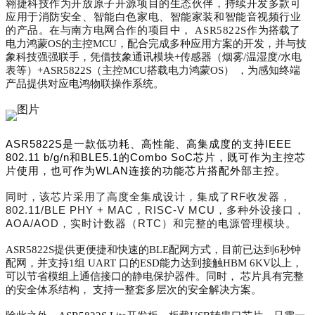
翱捷科技作为开放原子开源项目的生态伙伴，持续开发多款可
应用于消防安全、智能白色家电、智能家装和智能音视频行业
的产品。在与南方电网合作的项目中， ASR5822S作为
搭载了
电力鸿蒙OS的主控MCU，配合完成多种应用方案的开发，并与技
象科技强强联手，凭借技象通讯模块+传感器（烟雾/温湿度/水电
表等）+ASR5822S（主控MCU搭载电力鸿蒙OS） ，为感知终端
产品提供对应电鸿物联操作系统。
ASR5822S是一款低功耗、高性能、高集成度的支持IEEE
802.11 b/g/n和BLE5.1的Combo SoC芯片，既可作为主控芯
片使用，也可作为WLAN连接的功能芯片搭配外部主控。
同时，该芯片采用了高度全集成设计，
集成了RF收发器，
802.11/BLE PHY + MAC，RISC-V MCU，多种外设接口，
AOA/AOD，实时计数器（RTC）和完整的电源管理模块。
ASR5822S提供更便捷和快速的BLE配网方式，目前已达到6秒钟
配网，并支持1组 UART 口的ESD能力达到接触HBM 6KV以上，
可以节省模组上通信接口的静电保护器件。同时， 芯片具有完整
的安全体系结构， 支持一整套多层次的安全解决方案。