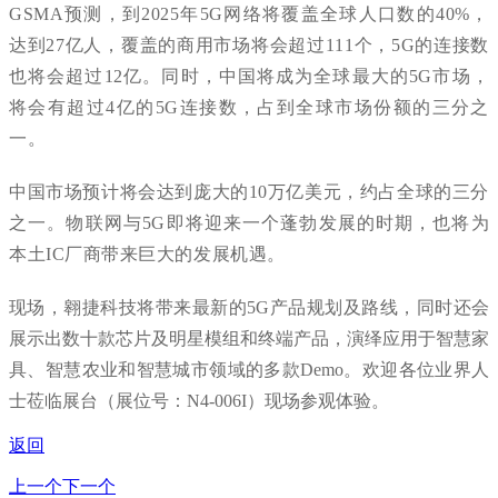
G
S
M
A
预
测
，
到
2
0
2
5
年
5
G
网
络
将
覆
盖
全
球
人
口
数
的
4
0
%
，
达
到
2
7
亿
人
，
覆
盖
的
商
用
市
场
将
会
超
过
1
1
1
个
，
5
G
的
连
接
数
也
将
会
超
过
1
2
亿
。
同
时
，
中
国
将
成
为
全
球
最
大
的
5
G
市
场
，
将
会
有
超
过
4
亿
的
5
G
连
接
数
，
占
到
全
球
市
场
份
额
的
三
分
之
一
。
中
国
市
场
预
计
将
会
达
到
庞
大
的
1
0
万
亿
美
元
，
约
占
全
球
的
三
分
之
一
。
物
联
网
与
5
G
即
将
迎
来
一
个
蓬
勃
发
展
的
时
期
，
也
将
为
本
土
I
C
厂
商
带
来
巨
大
的
发
展
机
遇
。
现
场
，
翱
捷
科
技
将
带
来
最
新
的
5
G
产
品
规
划
及
路
线
，
同
时
还
会
展
示
出
数
十
款
芯
片
及
明
星
模
组
和
终
端
产
品
，
演
绎
应
用
于
智
慧
家
具
、
智
慧
农
业
和
智
慧
城
市
领
域
的
多
款
D
e
m
o
。
欢
迎
各
位
业
界
人
士
莅
临
展
台
（
展
位
号
：
N
4
-
0
0
6
I
）
现
场
参
观
体
验
。
返回
上一个
下一个