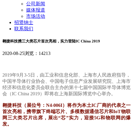
公司新闻
媒体报道
市场活动
招贤纳士
联系我们
翱捷科技携三大类芯片首次亮相，实力登陆IC China 2019
2020-08-25
浏览：14213
2
0
1
9
年
9
月
3
-
5
日
，
由
工
业
和
信
息
化
部
、
上
海
市
人
民
政
府
指
导
，
中
国
半
导
体
行
业
协
会
、
中
国
电
子
信
息
产
业
发
展
研
究
院
、
上
海
市
经
济
和
信
息
化
委
员
会
联
合
主
办
的
第
十
七
届
中
国
国
际
半
导
体
博
览
会
（
I
C
C
h
i
n
a
2
0
1
9
）
即
将
在
上
海
新
国
际
博
览
中
心
举
办
。
翱
捷
科
技
（
展
位
号
：
N
4
-
0
0
6
I
）
将
作
为
本
土
I
C
厂
商
的
代
表
之
一
首
次
亮
相
，
携
带
旗
下
终
端
芯
片
、
多
模
数
据
通
信
芯
片
和
I
o
T
物
联
网
三
大
类
芯
片
出
席
，
展
出
“
芯
”
实
力
，
迎
接
5
G
和
物
联
网
的
爆
发
。