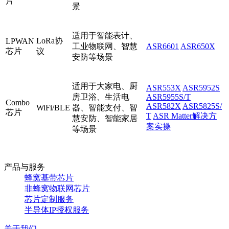
片
景
适用于智能表计、
LoRa协
LPWAN
工业物联网、智慧
ASR6601
ASR650X
芯片
议
安防等场景
适用于大家电、厨
ASR553X
ASR5952S
房卫浴、生活电
ASR5955S/T
Combo
ASR582X
ASR5825S/
WiFi/BLE
器、智能支付、智
芯片
T
ASR Matter解决方
慧安防、智能家居
案实操
等场景
产品与服务
蜂窝基带芯片
非蜂窝物联网芯片
芯片定制服务
半导体IP授权服务
关于我们