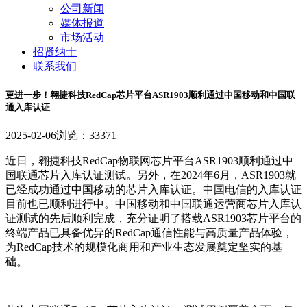
公司新闻
媒体报道
市场活动
招贤纳士
联系我们
更进一步！翱捷科技RedCap芯片平台ASR1903顺利通过中国移动和中国联
通入库认证
2025-02-06
浏览：33371
近日，翱捷科技
RedCap
物联网芯片平台
ASR1903
顺利通过中
国联通芯片入库认证测试。另外，在
2024
年
6
月，
ASR1903
就
已经成功通过中国移动的芯片入库认证。中国电信的入库认证
目前也已顺利进行中。中国移动和中国联通运营商芯片入库认
证测试的先后顺利完成，充分证明了搭载
ASR1903
芯片平台的
终端产品已具备优异的
RedCap
通信性能与高质量产品体验，
为
RedCap
技术的规模化商用和产业生态发展奠定坚实的基
础。