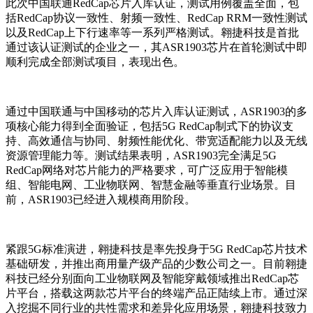
此次中国联通
RedCap
芯片入库认证，测试用例覆盖全面，包
括
RedCap
协议一致性、射频一致性、
RedCap RRM
一致性测试
以及
RedCap
上下行速率等一系列严格测试。翱捷科技是首批
通过该认证测试的企业之一，其
ASR1903
芯片在首轮测试中即
顺利完成全部测试项目，表现出色。
通过中国联通与中国移动的芯片入库认证测试，
ASR1903
的多
项核心能力得到全面验证，包括
5G RedCap
制式下的协议支
持、高效通信与协同、射频性能优化、带宽适配能力以及无线
资源管理能力等。测试结果表明，
ASR1903
完全满足
5G
RedCap
网络对芯片能力的严格要求，可广泛应用于智能模
组、智能电网、工业物联网、智慧金融等垂直行业场景。目
前，
ASR1903
已经进入规模商用阶段。
紧跟
5G
标准演进，翱捷科技是率先投身于
5G RedCap
芯片技术
基础研发，并推出商用量产级产品的少数公司之一。目前翱捷
科技已经分别面向工业物联网及智能穿戴领域推出
RedCap
芯
片平台，搭载这两款芯片平台的终端产品正陆续上市。通过深
入挖掘不同行业的共性需求和差异化应用场景，翱捷科技致力