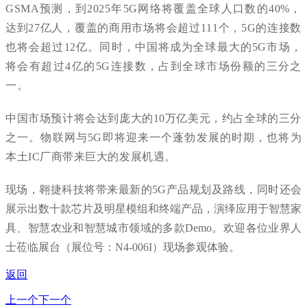
G
S
M
A
预
测
，
到
2
0
2
5
年
5
G
网
络
将
覆
盖
全
球
人
口
数
的
4
0
%
，
达
到
2
7
亿
人
，
覆
盖
的
商
用
市
场
将
会
超
过
1
1
1
个
，
5
G
的
连
接
数
也
将
会
超
过
1
2
亿
。
同
时
，
中
国
将
成
为
全
球
最
大
的
5
G
市
场
，
将
会
有
超
过
4
亿
的
5
G
连
接
数
，
占
到
全
球
市
场
份
额
的
三
分
之
一
。
中
国
市
场
预
计
将
会
达
到
庞
大
的
1
0
万
亿
美
元
，
约
占
全
球
的
三
分
之
一
。
物
联
网
与
5
G
即
将
迎
来
一
个
蓬
勃
发
展
的
时
期
，
也
将
为
本
土
I
C
厂
商
带
来
巨
大
的
发
展
机
遇
。
现
场
，
翱
捷
科
技
将
带
来
最
新
的
5
G
产
品
规
划
及
路
线
，
同
时
还
会
展
示
出
数
十
款
芯
片
及
明
星
模
组
和
终
端
产
品
，
演
绎
应
用
于
智
慧
家
具
、
智
慧
农
业
和
智
慧
城
市
领
域
的
多
款
D
e
m
o
。
欢
迎
各
位
业
界
人
士
莅
临
展
台
（
展
位
号
：
N
4
-
0
0
6
I
）
现
场
参
观
体
验
。
返回
上一个
下一个