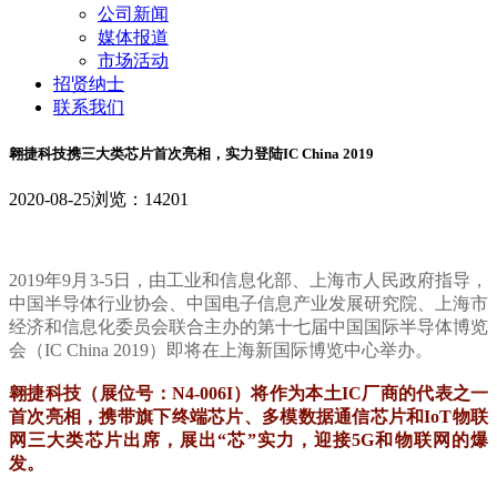
公司新闻
媒体报道
市场活动
招贤纳士
联系我们
翱捷科技携三大类芯片首次亮相，实力登陆IC China 2019
2020-08-25
浏览：14201
2
0
1
9
年
9
月
3
-
5
日
，
由
工
业
和
信
息
化
部
、
上
海
市
人
民
政
府
指
导
，
中
国
半
导
体
行
业
协
会
、
中
国
电
子
信
息
产
业
发
展
研
究
院
、
上
海
市
经
济
和
信
息
化
委
员
会
联
合
主
办
的
第
十
七
届
中
国
国
际
半
导
体
博
览
会
（
I
C
C
h
i
n
a
2
0
1
9
）
即
将
在
上
海
新
国
际
博
览
中
心
举
办
。
翱
捷
科
技
（
展
位
号
：
N
4
-
0
0
6
I
）
将
作
为
本
土
I
C
厂
商
的
代
表
之
一
首
次
亮
相
，
携
带
旗
下
终
端
芯
片
、
多
模
数
据
通
信
芯
片
和
I
o
T
物
联
网
三
大
类
芯
片
出
席
，
展
出
“
芯
”
实
力
，
迎
接
5
G
和
物
联
网
的
爆
发
。